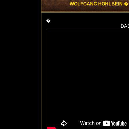
WOLFGANG HOHLBEIN �
�
DA