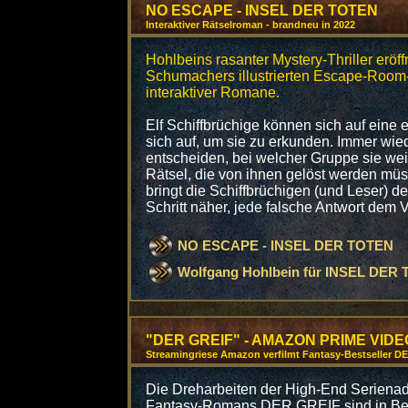
NO ESCAPE - INSEL DER TOTEN
Interaktiver Rätselroman - brandneu in 2022
Hohlbeins rasanter Mystery-Thriller eröff
Schumachers illustrierten Escape-Room
interaktiver Romane.
Elf Schiffbrüchige können sich auf eine e
sich auf, um sie zu erkunden. Immer wied
entscheiden, bei welcher Gruppe sie wei
Rätsel, die von ihnen gelöst werden müs
bringt die Schiffbrüchigen (und Leser) 
Schritt näher, jede falsche Antwort dem V
NO ESCAPE - INSEL DER TOTEN
Wolfgang Hohlbein für INSEL DER
"DER GREIF" - AMAZON PRIME VI
Streamingriese Amazon verfilmt Fantasy-Bestseller DE
Die Dreharbeiten der High-End Serienad
Fantasy-Romans DER GREIF sind in Berl