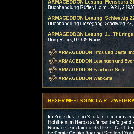
ARMAGEDDON Lesung: Flensburg 21.
Buchhandlung Rüffer, Holm 19/21, 2493
ARMAGEDDON Lesung: Schleswig 22.
Buchhandlung Liesegang, Stadtweg 22,
ARMAGEDDON Lesung: 21. Thüringer L
Burg Ranis, 07389 Ranis
ARMAGEDDON Infos und Bestellmög
ARMAGEDDON Lesungen und Even
ARMAGEDDON Facebook Seite
ARMAGEDDON Web-Site
HEXER MEETS SINCLAIR - ZWEI 
Im Zuge des John Sinclair Jubiläums er
Hohlbein im Herbst aufeinanderfolgend 
Romane. Sinclair meets Hexer: Nachdem 
berühmte Geisterjäger bei Scotland Yard,