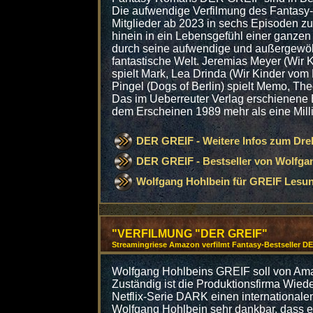
Die aufwendige Verfilmung des Fantasy-K
Mitglieder ab 2023 in sechs Episoden zu
hinein in ein Lebensgefühl einer ganzen
durch seine aufwendige und außergewöhn
fantastische Welt. Jeremias Meyer (Wir
spielt Mark, Lea Drinda (Wir Kinder vom
Pingel (Dogs of Berlin) spielt Memo, Th
Das im Ueberreuter Verlag erschienen
dem Erscheinen 1989 mehr als eine Milli
DER GREIF - Weitere Infos zum Dre
DER GREIF - Bestseller von Wolfga
Wolfgang Hohlbein für GREIF Lesu
"VERFILMUNG "DER GREIF"
Streamingriese Amazon verfilmt Fantasy-Bestseller DE
Wolfgang Hohlbeins GREIF soll von Amaz
Zuständig ist die Produktionsfirma Wied
Netflix-Serie DARK einen internationalen 
Wolfgang Hohlbein sehr dankbar, dass er