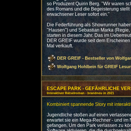
so Produzent Quirin Berg. "Wir waren sc
des Romans und die Begeisterung stellt 
erwachsener Leser sofort ein."
Die Federführung als Showrunner haben 
"Hausen") und Sebastian Marka (Regie, "
starten in diesem Jahr. Das im Ueberreu
DER GREIF wurde seit dem Erscheinen 1
Mal verkauft.
DER GREIF - Bestseller von Wolfga
Wolfgang Hohlbein für GREIF Lesu
ESCAPE PARK - GEFÄHRLICHE V
Interaktiver Rätselroman - brandneu in 2021
Kombiniert spannende Story mit interak
Jugendliche stoßen auf einen verlassen
erwartet sie ein Mega-Rechner - und im
gefangen. Um den Park verlassen zu kö
Software aktivieren, die die durchgeknall