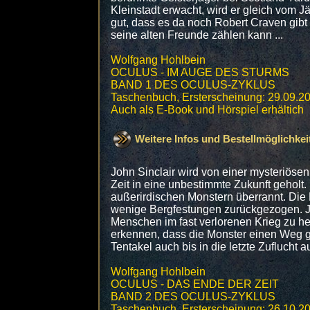
Kleinstadt erwacht, wird er gleich vom 
gut, dass es da noch Robert Craven gibt 
seine alten Freunde zählen kann ...
Wolfgang Hohlbein
OCULUS - IM AUGE DES STURMS
BAND 1 DES OCULUS-ZYKLUS
Taschenbuch, Ersterscheinung: 29.09.2
Auch als E-Book und Hörspiel erhältich
Weitere Infos und Bestellmöglichkei
John Sinclair wird von einer mysteriösen
Zeit in eine unbestimmte Zukunft geholt.
außerirdischen Monstern überrannt. Die 
wenige Bergfestungen zurückgezogen. Jo
Menschen im fast verlorenen Krieg zu he
erkennen, dass die Monster einen Weg g
Tentakel auch bis in die letzte Zuflucht a
Wolfgang Hohlbein
OCULUS - DAS ENDE DER ZEIT
BAND 2 DES OCULUS-ZYKLUS
Taschenbuch, Ersterscheinung: 26.10.2