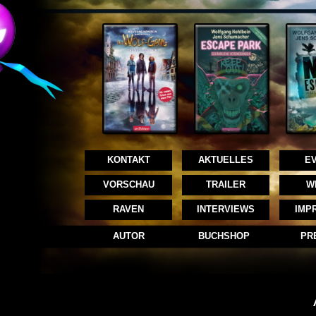
KONTAKT
AKTUELLES
E
VORSCHAU
TRAILER
W
RAVEN
INTERVIEWS
IMP
AUTOR
BUCHSHOP
PR