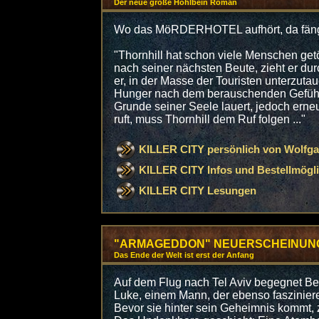
Der neue große Hohlbein Roman
Wo das MöRDERHOTEL aufhört, da fäng
"Thornhill hat schon viele Menschen get
nach seiner nächsten Beute, zieht er dur
er, in der Masse der Touristen unterzuta
Hunger nach dem berauschenden Gefühl 
Grunde seiner Seele lauert, jedoch erne
ruft, muss Thornhill dem Ruf folgen ..."
KILLER CITY persönlich von Wolfga
KILLER CITY Infos und Bestellmögli
KILLER CITY Lesungen
"ARMAGEDDON" NEUERSCHEINUN
Das Ende der Welt ist erst der Anfang
Auf dem Flug nach Tel Aviv begegnet B
Luke, einem Mann, der ebenso faszinieren
Bevor sie hinter sein Geheimnis kommt, 