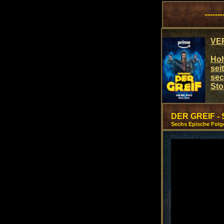
-------
VER
Hoh
sei
sec
Sto
DER GREIF - 
Sechs Epische Folg