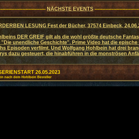
------------------------------
NÄCHSTE EVENTS
----------------------------
DERBEN LESUNG Fest der Bücher, 37574 Einbeck, 24.06.
lbeins DER GREIF gilt als die wohl größte deutsche Fanta
t "Die unendliche Geschichte". Prime Video hat die epische
hs Episoden verfilmt. Und Wolfgang Hohlbein hat drei bra
rys dazu gesteuert, die hinabführen in die monströsen Anfä
SERIENSTART 26.05.2023
en nach dem Hohlbein Besteller