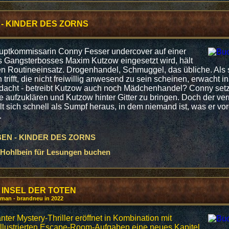
- KINDER DES ZORNS
auptkommissarin Conny Fesser undercover auf einer
 Gangsterbosses Maxim Kutzow eingesetzt wird, hält
nen Routineeinsatz. Drogenhandel, Schmuggel, das übliche. Als s
rifft, die nicht freiwillig anwesend zu sein scheinen, erwacht in 
rdacht - betreibt Kutzow auch noch Mädchenhandel? Conny setzt
e aufzuklären und Kutzow hinter Gitter zu bringen. Doch der ver
llt sich schnell als Sumpf heraus, in dem niemand ist, was er vorg
.
EN - KINDER DES ZORNS
Hohlbein für Lesungen buchen
 INSEL DER TOTEN
roman - brandneu in 2022
ter Mystery-Thriller eröffnet in Kombination mit
llustrierten Escape-Room-Aufgaben eine neues Kapitel