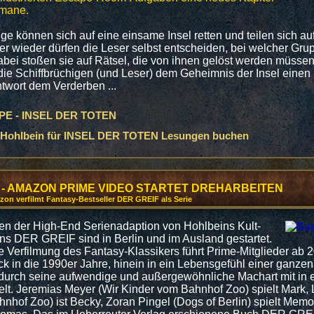
omane.
ige können sich auf eine einsame Insel retten und teilen sich au
r wieder dürfen die Leser selbst entscheiden, bei welcher Gru
abei stoßen sie auf Rätsel, die von ihnen gelöst werden müssen.
 die Schiffbrüchigen (und Leser) dem Geheimnis der Insel einen S
ntwort dem Verderben ...
E - INSEL DER TOTEN
 Hohlbein für INSEL DER TOTEN Lesungen buchen
 - AMAZON PRIME VIDEO STARTET DREHARBEITEN
on verfilmt Fantasy-Bestseller DER GREIF als Serie
en der High-End Serienadaption von Hohlbeins Kult-
s DER GREIF sind in Berlin und im Ausland gestartet.
 Verfilmung des Fantasy-Klassikers führt Prime-Mitglieder ab 
k in die 1990er Jahre, hinein in ein Lebensgefühl einer ganze
durch seine aufwendige und außergewöhnliche Machart mit in 
elt. Jeremias Meyer (Wir Kinder vom Bahnhof Zoo) spielt Mark, 
nhof Zoo) ist Becky, Zoran Pingel (Dogs of Berlin) spielt Mem