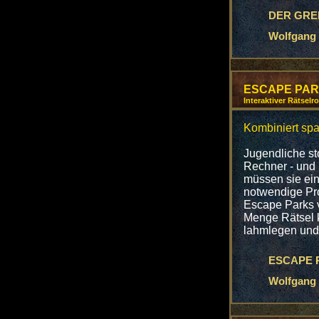
DER GREIF
Wolfgang 
ESCAPE PAR
Interaktiver Rätsel
Kombiniert spa
Jugendliche st
Rechner - und 
müssen sie ein
notwendige Pro
Escape Parks v
Menge Rätsel k
lahmlegen und
ESCAPE 
Wolfgang 