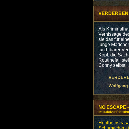
VERDERBEN 
Als Kriminalh
Vernissage des
sie das für ei
junge Mädchen t
furchtbarer Ve
Kopf, die Sach
Routinefall ste
Conny selbst ..
VERDERB
Wolfgang 
NO ESCAPE -
Interaktiver Rätsel
Hohlbeins rasan
Schumachers i