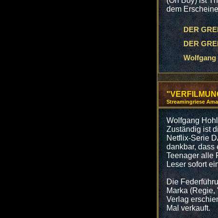
(Oh Boy) ist 
dem Erscheinen
DER GREIF
DER GREIF
Wolfgang 
"VERFILMUN
Streamingriese Amaz
Wolfgang Hohlb
Zuständig ist 
Netflix-Serie 
dankbar, dass 
Teenager alle 
Leser sofort ein
Die Federführ
Marka (Regie, "
Verlag erschi
Mal verkauft.