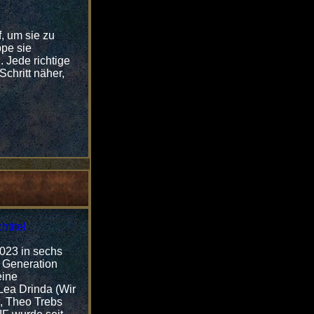
f, um sie zu
ppe sie
 Jede richtige
chritt näher,
2023 in sechs
n Generation
eine
Lea Drinda (Wir
o, Theo Trebs