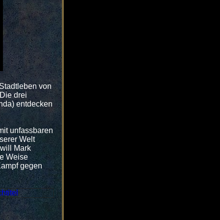
 Stadtleben von
Die drei
inda) entdecken
 mit unfassbaren
serer Welt
will Mark
se Weise
 Kampf gegen