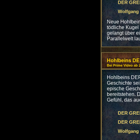
DER GREIF
Wolfgang 
Neue Hohlbein-
tödliche Kugel 
gelangt über e
Parallelwelt l
Hohlbeins D
Bei Prime Video ab 
Hohlbeins DER 
Geschichte sei
epische Geschi
bereitstehen. D
Gefühl, das au
DER GREIF
DER GREIF
Wolfgang 