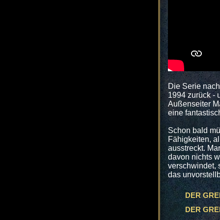
Die Serie nach
1994 zurück - u
Außenseiter M
eine fantastis
Schon bald müs
Fähigkeiten, a
ausstreckt. Mar
davon nichts w
verschwindet, 
das unvorstell
DER GREI
DER GREIF