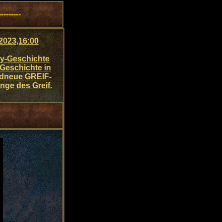
---------
2023,16:00
sy-Geschichte
 Geschichte in
ndneue GREIF-
nge des Greif.