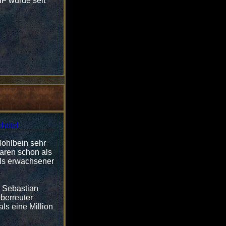
F wurde seit
Hohlbein sehr
waren schon als
als erwachsener
d Sebastian
eberreuter
s eine Million