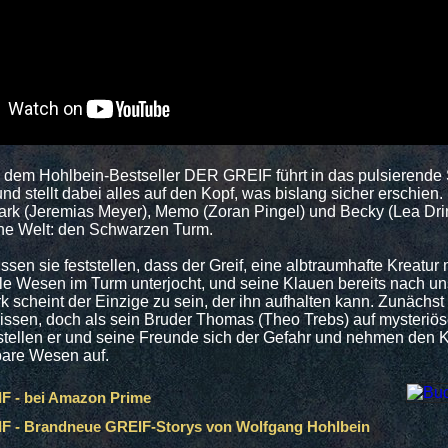
 dem Hohlbein-Bestseller DER GREIF führt in das pulsierende
nd stellt dabei alles auf den Kopf, was bislang sicher erschien. 
ark (Jeremias Meyer), Memo (Zoran Pingel) und Becky (Lea Dr
che Welt: den Schwarzen Turm.
sen sie feststellen, dass der Greif, eine albtraumhafte Kreatur
lle Wesen im Turm unterjocht, und seine Klauen bereits nach un
k scheint der Einzige zu sein, der ihn aufhalten kann. Zunächst 
issen, doch als sein Bruder Thomas (Theo Trebs) auf mysteriö
stellen er und seine Freunde sich der Gefahr und nehmen den
bare Wesen auf.
F - bei Amazon Prime
 - Brandneue GREIF-Storys von Wolfgang Hohlbein