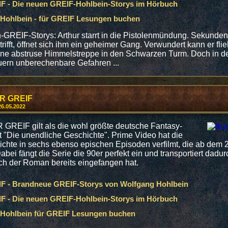
 - Die neuen GREIF-Hohlbein-Storys im Hörbuch
Hohlbein - für GREIF Lesungen buchen
GREIF-Storys: Arthur starrt in die Pistolenmündung. Sekunden,
trifft, öffnet sich ihm ein geheimer Gang. Verwundert kann er fl
ine abstruse Himmelstreppe in den Schwarzen Turm. Doch in de
auern unberechenbare Gefahren ...
ER GREIF
26.05.2022
GREIF gilt als die wohl größte deutsche Fantasy-
t "Die unendliche Geschichte". Prime Video hat die
chte in sechs ebenso epischen Episoden verfilmt, die ab dem 
abei fängt die Serie die 90er perfekt ein und transportiert dad
ch der Roman bereits eingefangen hat.
 - Brandneue GREIF-Storys von Wolfgang Hohlbein
 - Die neuen GREIF-Hohlbein-Storys im Hörbuch
Hohlbein für GREIF Lesungen buchen