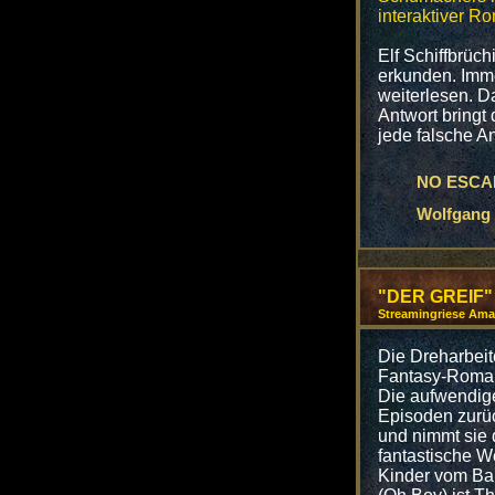
interaktiver R
Elf Schiffbrüch
erkunden. Imme
weiterlesen. D
Antwort bringt
jede falsche A
NO ESCAP
Wolfgang
"DER GREIF"
Streamingriese Amaz
Die Dreharbeit
Fantasy-Roman
Die aufwendige
Episoden zurüc
und nimmt sie 
fantastische W
Kinder vom Bah