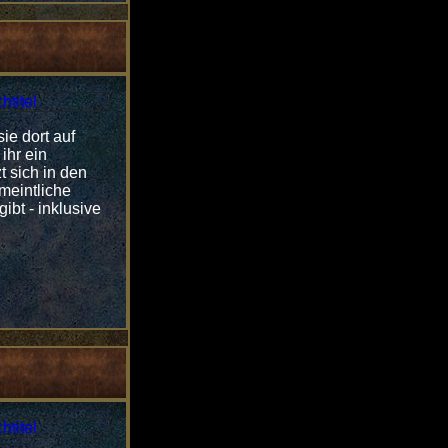
ie dort auf
ihr ein
 sich in den
meintliche
ibt - inklusive