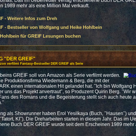
Thomas. Das im Ueberreuter Verlag erschienene Buch DER GREI
 1989 mehr als eine Million Mal verkauft.
 - Weitere Infos zum Dreh
 - Bestseller von Wolfgang und Heike Hohlbein
Hohlbein für GREIF Lesungen buchen
G "DER GREIF"
on verfilmt Fantasy-Bestseller DER GREIF als Serie
eins GREIF soll von Amazon als Serie verfilmt werden.
die Produktionsfirma Wiedemann & Berg, die mit der
DARK einen internationalen Hit gelandet hat. "Ich bin Wolfgang 
er uns das Projekt anvertraut", so Produzent Quirin Berg. "Wir 
Fans des Romans und die Begeisterung stellt sich auch heute 
."
ung als Showrunner haben Erol Yesilkaya (Buch, "Hausen") un
Tatort, KI"). Die Dreharbeiten starten in diesem Jahr. Das im U
enene Buch DER GREIF wurde seit dem Erscheinen 1989 mehr al